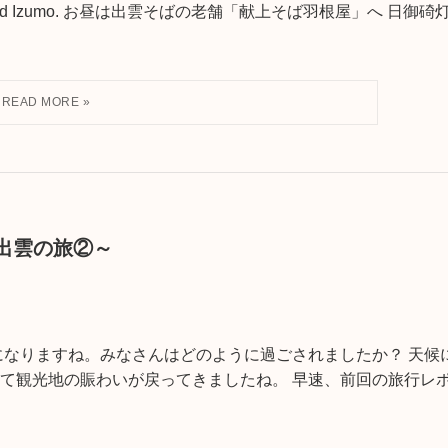
p to Matsue and Izumo. お昼は出雲そばの老舗「献上そば羽根屋」へ 日御碕
松江・出雲の旅②～
になりますね。みなさんはどのように過ごされましたか？ 天候
て観光地の賑わいが戻ってきましたね。 早速、前回の旅行レ